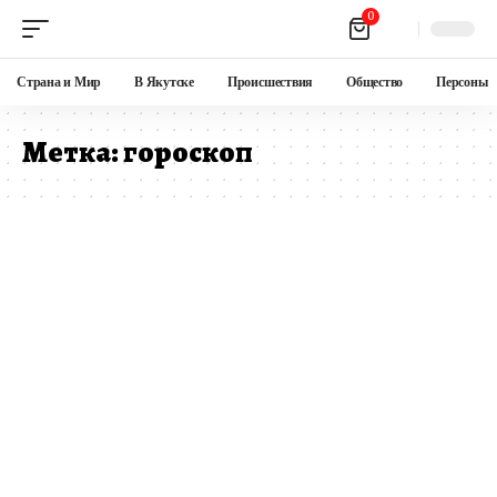
0
Страна и Мир
В Якутске
Происшествия
Общество
Персоны
Метка:
гороскоп