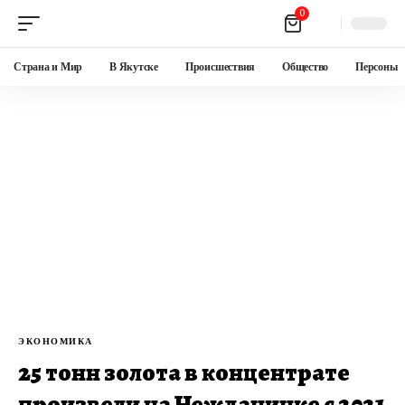
0
Страна и Мир
В Якутске
Происшествия
Общество
Персоны
ЭКОНОМИКА
25 тонн золота в концентрате
произвели на Нежданинке с 2021