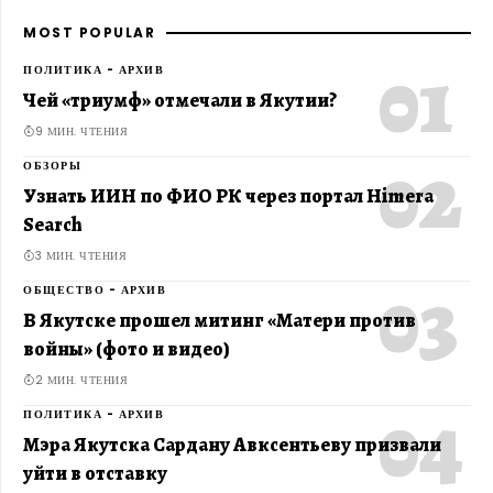
MOST POPULAR
ПОЛИТИКА - АРХИВ
Чей «триумф» отмечали в Якутии?
9 МИН. ЧТЕНИЯ
ОБЗОРЫ
Узнать ИИН по ФИО РК через портал Himera
Search
3 МИН. ЧТЕНИЯ
ОБЩЕСТВО - АРХИВ
В Якутске прошел митинг «Матери против
войны» (фото и видео)
2 МИН. ЧТЕНИЯ
ПОЛИТИКА - АРХИВ
Мэра Якутска Сардану Авксентьеву призвали
уйти в отставку