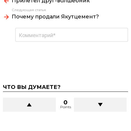
Прилетел друг-волшебник
больше
Следующая статья
Почему продали Якутцемент?
Добавить
Комментарий
*
комментарий
ЧТО ВЫ ДУМАЕТЕ?
0
Points