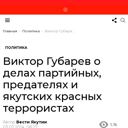
СЛЕД
П
ЗА
Меню
НАМ
Вы здесь:
Главная
Политика
Виктор Губарев о делах партийных, предателях и якутских красных террористах
ПОЛИТИКА
Виктор Губарев о
делах партийных,
предателях и
якутских красных
террористах
Автор
Вести Якутии
1.1k
03.02.2014, 08:27