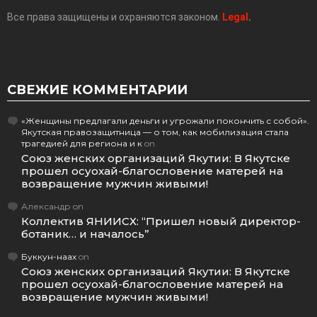
Все права защищены и охраняются законом.
Legal
.
СВЕЖИЕ КОММЕНТАРИИ
«Женщины предлагали деньги и угрожали покончить с собой».
Якутская правозащитница — о том, как мобилизация стала
трагедией для региона и к
on
Союз женских организаций Якутии: В Якутске
прошел осуохай-благословение матерей на
возвращение мужчин живыми!
Александр
on
Коллектив ЯНИИСХ: “Пришел новый директор-
ботаник… и началось”
Буккун-наах
on
Союз женских организаций Якутии: В Якутске
прошел осуохай-благословение матерей на
возвращение мужчин живыми!