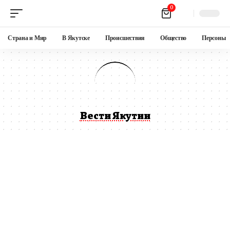
0
Страна и Мир
В Якутске
Происшествия
Общество
Персоны
Вести Якутии