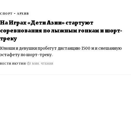
СПОРТ - АРХИВ
​На Играх «Дети Азии» стартуют
соревнования по лыжным гонкам и шорт-
треку
Юноши и девушки пробегут дистанцию 1500 м и смешанную
эстафету по шорт-треку.
ВЕСТИ ЯКУТИИ
1 МИН. ЧТЕНИЯ