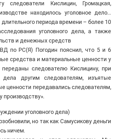
 следователи Кислицин, Громацкая,
изводстве находилось уголовное дело…
м длительного периода времени – более 10
асследования уголовного дела, а также
льств и денежных средств
Д по РС(Я) Погодин пояснил, что 5 и 6
ные средства и материальные ценности у
и переданы следователю Кислицину, при
о дела другим следователям, изъятые
е ценности передавались следователям,
у производству».
буждении уголовного дела)
озобновили, но так как Самусикову деньги
ось ничем.