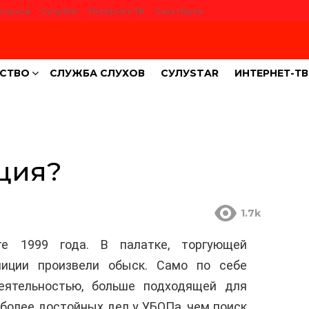
слухов
СулуStar
Интернет-ТВ
Саха Наука
СТВО
СЛУЖБА СЛУХОВ
СУЛУSTAR
ИНТЕРНЕТ-ТВ
иция?
1.7k
е 1999 года. В палатке, торгующей
лиции произвели обыск. Само по себе
еятельностью, больше подходящей для
, более достойных дел у УБОПа, чем поиск