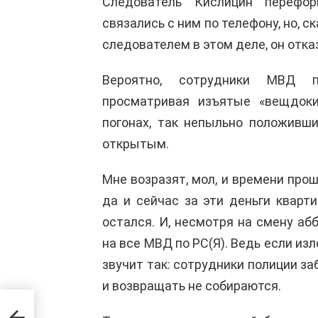
Следователь Кислицин перефо
связались с ним по телефону, но, с
следователем в этом деле, он отк
Вероятно, сотрудники МВД п
просматривая изъятые «вещдоки
погонах, так непыльно положивш
открытым.
Мне возразят, мол, и времени прош
да и сейчас за эти деньги кварт
остался. И, несмотря на смену аб
на все МВД по РС(Я). Ведь если из
звучит так: сотрудники полиции з
и возвращать не собираются.