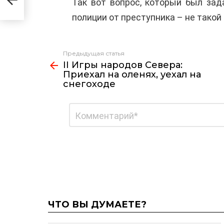
Так вот вопрос, который был зад
полиции от преступника – не такой 
Предыдущая статья
Узнать
II Игры народов Севера:
больше
Приехал на оленях, уехал на
снегоходе
Добавить
Комментарий
*
комментарий
ЧТО ВЫ ДУМАЕТЕ?