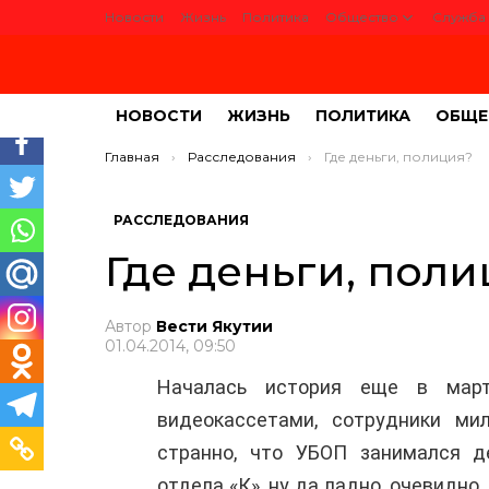
Новости
Жизнь
Политика
Общество
Служба 
НОВОСТИ
ЖИЗНЬ
ПОЛИТИКА
ОБЩЕ
Вы здесь:
Главная
Расследования
Где деньги, полиция?
РАССЛЕДОВАНИЯ
Где деньги, пол
Автор
Вести Якутии
01.04.2014, 09:50
Началась история еще в март
видеокассетами, сотрудники ми
странно, что УБОП занимался д
отдела «К», ну да ладно, очевидно