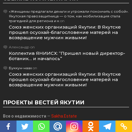
«Женщины предлагали деньги и угрожали покончить с собой».
Якутская правозащитница — о том, как мобилизация стала
трагедией для региона и к
on
Союз женских организаций Якутии: В Якутске
прошел осуохай-благословение матерей на
возвращение мужчин живыми!
Александр
on
Коллектив ЯНИИСХ: “Пришел новый директор-
ботаник… и началось”
Буккун-наах
on
Союз женских организаций Якутии: В Якутске
прошел осуохай-благословение матерей на
возвращение мужчин живыми!
ПРОЕКТЫ ВЕСТЕЙ ЯКУТИИ
Все о недвижимости
—
Sakha.Estate
Наука и технологии
—
SakhaNauka.ru