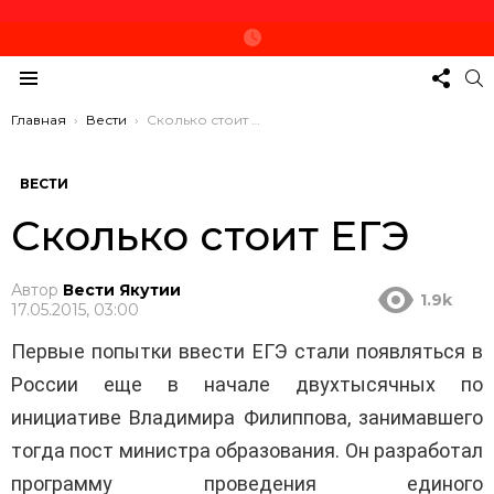
СЛЕД
П
ЗА
Меню
НАМ
Вы здесь:
Главная
Вести
Сколько стоит ЕГЭ
ВЕСТИ
Сколько стоит ЕГЭ
Автор
Вести Якутии
1.9k
17.05.2015, 03:00
Первые попытки ввести ЕГЭ стали появляться в
России еще в начале двухтысячных по
инициативе Владимира Филиппова, занимавшего
тогда пост министра образования. Он разработал
программу проведения единого