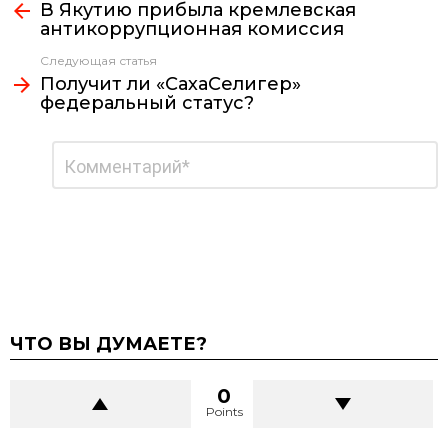
В Якутию прибыла кремлевская
больше
антикоррупционная комиссия
Следующая статья
Получит ли «СахаСелигер»
федеральный статус?
Добавить
Комментарий
*
комментарий
ЧТО ВЫ ДУМАЕТЕ?
0
Points