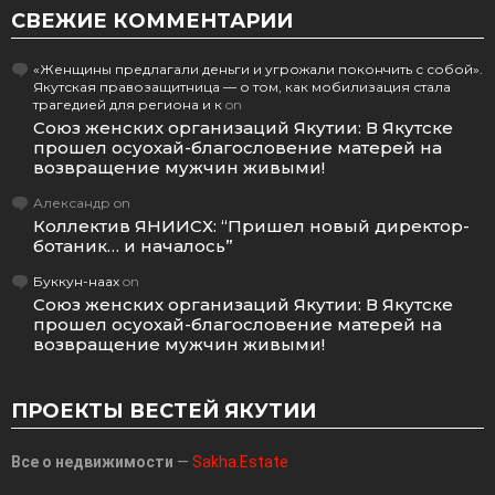
СВЕЖИЕ КОММЕНТАРИИ
«Женщины предлагали деньги и угрожали покончить с собой».
Якутская правозащитница — о том, как мобилизация стала
трагедией для региона и к
on
Союз женских организаций Якутии: В Якутске
прошел осуохай-благословение матерей на
возвращение мужчин живыми!
Александр
on
Коллектив ЯНИИСХ: “Пришел новый директор-
ботаник… и началось”
Буккун-наах
on
Союз женских организаций Якутии: В Якутске
прошел осуохай-благословение матерей на
возвращение мужчин живыми!
ПРОЕКТЫ ВЕСТЕЙ ЯКУТИИ
Все о недвижимости
—
Sakha.Estate