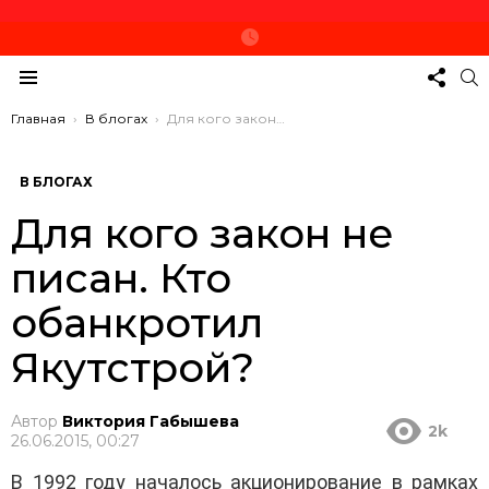
СЛЕД
П
ЗА
Меню
НАМ
Вы здесь:
Главная
В блогах
Для кого закон не писан. Кто обанкротил Якутстрой?
В БЛОГАХ
Для кого закон не
писан. Кто
обанкротил
Якутстрой?
Автор
Виктория Габышева
2k
26.06.2015, 00:27
В 1992 году началось акционирование в рамках