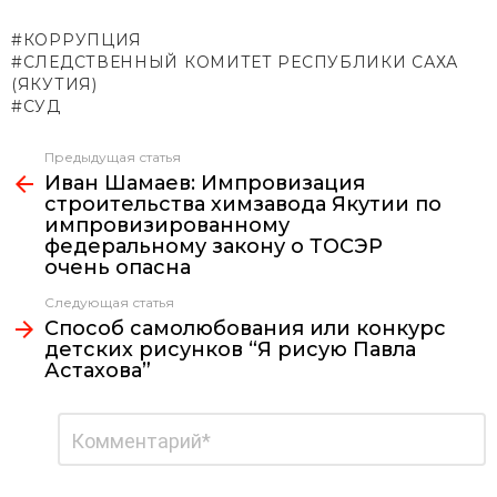
КОРРУПЦИЯ
СЛЕДСТВЕННЫЙ КОМИТЕТ РЕСПУБЛИКИ САХА
(ЯКУТИЯ)
СУД
Предыдущая статья
Узнать
Иван Шамаев: Импровизация
больше
строительства химзавода Якутии по
импровизированному
федеральному закону о ТОСЭР
очень опасна
Следующая статья
Способ самолюбования или конкурс
детских рисунков “Я рисую Павла
Астахова”
Добавить
Комментарий
*
комментарий