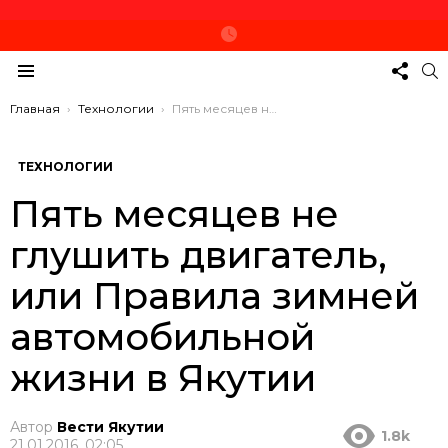
СЛЕД
П
ЗА
Меню
НАМ
Вы здесь:
Главная
Технологии
Пять месяцев не глушить двигатель, или Правила зимней автомобильной жизни в Якутии
ТЕХНОЛОГИИ
Пять месяцев не
глушить двигатель,
или Правила зимней
автомобильной
жизни в Якутии
Автор
Вести Якутии
1.8k
21.01.2016, 02:05