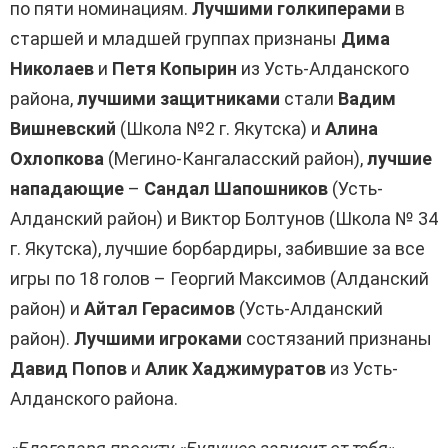
по пяти номинациям.
Лучшими голкиперами
в
старшей и младшей группах признаны
Дима
Николаев
и
Петя Копырин
из Усть-Алданского
района,
лучшими защитниками
стали
Вадим
Вишневский
(Школа №2 г. Якутска) и
Алина
Охлопкова
(Мегино-Кангаласский район),
лучшие
нападающие
–
Сандал Шапошников
(Усть-
Алданский район) и Виктор Болтунов (Школа № 34
г. Якутска), лучшие борбардиры, забившие за все
игры по 18 голов – Георгий Максимов (Алданский
район) и
Айтал Герасимов
(Усть-Алданский
район).
Лучшими игроками
состязаний признаны
Давид Попов
и
Алик Хаджимуратов
из Усть-
Алданского района.