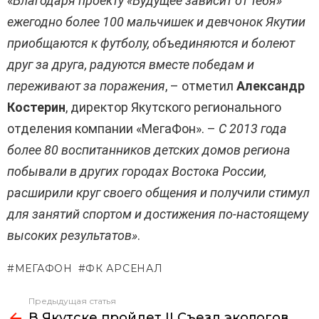
«
Благодаря проекту «Будущее зависит от тебя»
ежегодно более 100 мальчишек и девчонок Якутии
приобщаются к футболу, объединяются и болеют
друг за друга, радуются вместе победам и
переживают за поражения
, – отметил
Александр
Костерин
, директор Якутского регионального
отделения компании «МегаФон». –
С 2013 года
более 80 воспитанников детских домов региона
побывали в других городах Востока России,
расширили круг своего общения и получили стимул
для занятий спортом и достижения по-настоящему
высоких результатов»
.
МЕГАФОН
ФК АРСЕНАЛ
Предыдущая статья
Узнать
В Якутске пройдет II Съезд экологов
больше