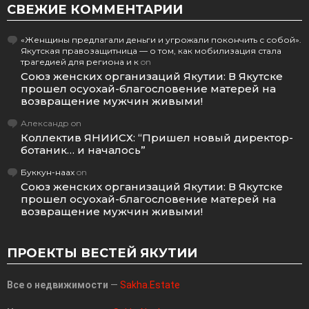
СВЕЖИЕ КОММЕНТАРИИ
«Женщины предлагали деньги и угрожали покончить с собой».
Якутская правозащитница — о том, как мобилизация стала
трагедией для региона и к
on
Союз женских организаций Якутии: В Якутске
прошел осуохай-благословение матерей на
возвращение мужчин живыми!
Александр
on
Коллектив ЯНИИСХ: “Пришел новый директор-
ботаник… и началось”
Буккун-наах
on
Союз женских организаций Якутии: В Якутске
прошел осуохай-благословение матерей на
возвращение мужчин живыми!
ПРОЕКТЫ ВЕСТЕЙ ЯКУТИИ
Все о недвижимости
—
Sakha.Estate