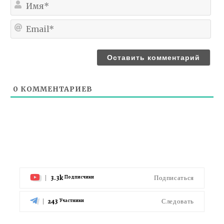
Им
Ema
0
КОММЕНТАРИЕВ
3.3k
Подписаться
Подписчики
243
Следовать
Участники