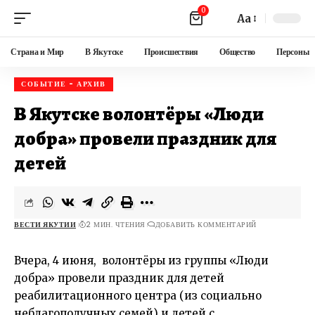
0
Aa
Страна и Мир
В Якутске
Происшествия
Общество
Персоны
СОБЫТИЕ - АРХИВ
В Якутске волонтёры «Люди
добра» провели праздник для
детей
ВЕСТИ ЯКУТИИ
2 МИН. ЧТЕНИЯ
ДОБАВИТЬ КОММЕНТАРИЙ
Вчера, 4 июня, волонтёры из группы «Люди
добра» провели праздник для детей
реабилитационного центра (из социально
неблагополучных семей) и детей с