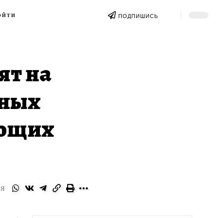
ОЙТИ
ПОДПИШИСЬ
ят на
нных
ающих
СЯ