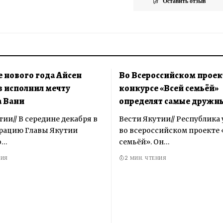
Оставить отзыв
 нового года Айсен
Во Всероссийском проек
 исполнил мечту
конкурсе «Всей семьёй»
 Вани
определят самые дружн
ии// В середине декабря в
Вести Якутии// Республика
рацию Главы Якутии
во всероссийском проекте 
о…
семьёй». Он…
НИЯ
2 МИН. ЧТЕНИЯ