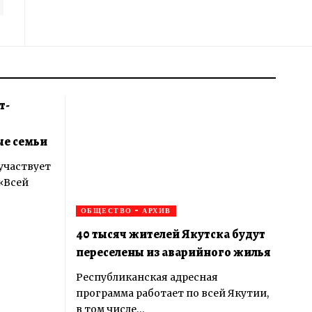
т-
ые семьи
 участвует
«Всей
ОБЩЕСТВО - АРХИВ
40 тысяч жителей Якутска будут
переселены из аварийного жилья
Республиканская адресная
программа работает по всей Якутии,
в том числе…