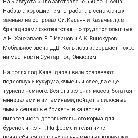
На 9 августа было заготовлено 550 тонн сена.
Набрала хорошие темпы работа в сенокосных
звеньях на островах Ой, Касьян и Казачье, где
бригадирами соответственно трудятся опытные
А.Н. Ханхалаев, В.Г. Иванов и А.К. Винокуров.
Мобильное звено Д.Д. Копылова завершает покос
на местности Сунтар под Юнкюрем.
На полях под Каландарашвили созревают
подсолнух и кукуруза, ячмень и овес, да еще
турнепс немного. Вся эта зеленая масса, богатая
минералами и витаминами, пойдет в силосные
ямы и сенажные брикеты в качестве
питательного, дополнительного корма для
буренок и телят. На ферме и телятнике
понадобятся дополнительные новые кормушки,