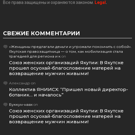
Все права защищены и охраняются законом.
Legal
.
СВЕЖИЕ КОММЕНТАРИИ
«Женщины предлагали деньги и угрожали покончить с собой».
Якутская правозащитница — о том, как мобилизация стала
трагедией для региона и к
on
Союз женских организаций Якутии: В Якутске
прошел осуохай-благословение матерей на
возвращение мужчин живыми!
Александр
on
Коллектив ЯНИИСХ: “Пришел новый директор-
ботаник… и началось”
Буккун-наах
on
Союз женских организаций Якутии: В Якутске
прошел осуохай-благословение матерей на
возвращение мужчин живыми!