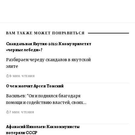
ВАМ ТАКЖЕ МОЖЕТ ПОНРАВИТЬСЯ
Скандальная Якутия-2025: К кому прилетят
«черные лебеди» ?
Разбираем череду скандалов в якутской
элите
9 МИН. ЧТЕНИЯ
О чем молчит Арсен Томский
Васильев: "Он и поднялся благодаря
помощи и содействию властей, своих…
7 МИН. ЧТЕНИЯ
Афанасий Николаев: Как коммунисты
потеряли СССР