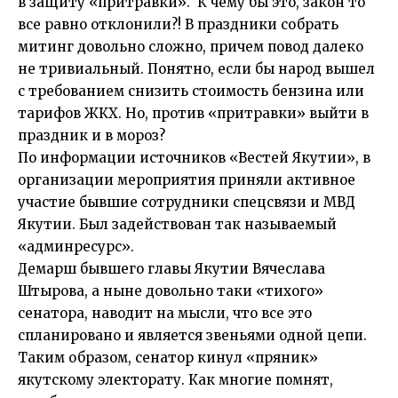
в защиту «притравки». К чему бы это, закон то
все равно отклонили?! В праздники собрать
митинг довольно сложно, причем повод далеко
не тривиальный. Понятно, если бы народ вышел
с требованием снизить стоимость бензина или
тарифов ЖКХ. Но, против «притравки» выйти в
праздник и в мороз?
По информации источников «Вестей Якутии», в
организации мероприятия приняли активное
участие бывшие сотрудники спецсвязи и МВД
Якутии. Был задействован так называемый
«админресурс».
Демарш бывшего главы Якутии Вячеслава
Штырова, а ныне довольно таки «тихого»
сенатора, наводит на мысли, что все это
спланировано и является звеньями одной цепи.
Таким образом, сенатор кинул «пряник»
якутскому электорату. Как многие помнят,