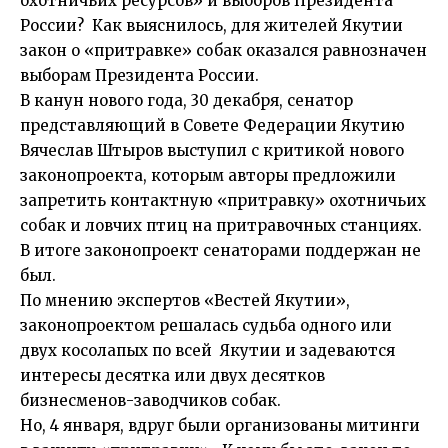
охотничьих ресурсов» и выборов Президента
России? Как выяснилось, для жителей Якутии
закон о «притравке» собак оказался равнозначен
выборам Президента России.
В канун нового года, 30 декабря, сенатор
представляющий в Совете Федерации Якутию
Вячеслав Штыров выступил с критикой нового
законопроекта, которым авторы предложили
запретить контактную «притравку» охотничьих
собак и ловчих птиц на притравочных станциях.
В итоге законопроект сенаторами поддержан не
был.
По мнению экспертов «Вестей Якутии»,
законопроектом решалась судьба одного или
двух косолапых по всей Якутии и задеваются
интересы десятка или двух десятков
бизнесменов-заводчиков собак.
Но, 4 января, вдруг были организованы митинги