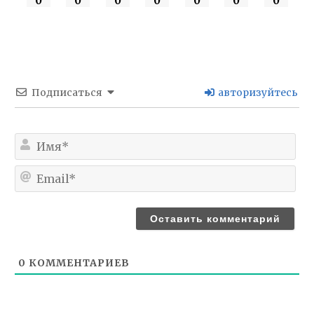
0
0
0
0
0
0
0
Подписаться
авторизуйтесь
Им
Ema
0
КОММЕНТАРИЕВ