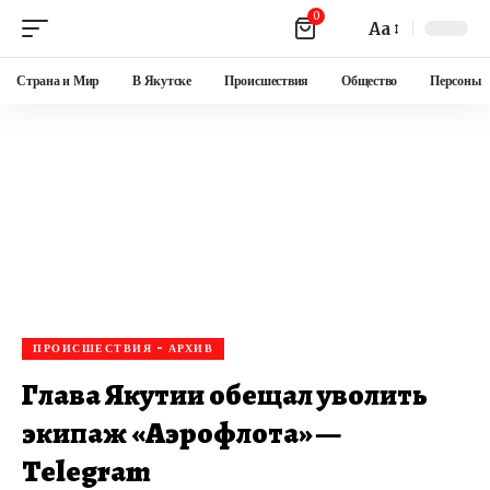
0
Aa
Страна и Мир
В Якутске
Происшествия
Общество
Персоны
ПРОИСШЕСТВИЯ - АРХИВ
Глава Якутии обещал уволить
экипаж «Аэрофлота» —
Telegram