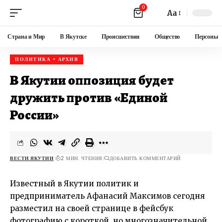
0
Aa
Страна и Мир
В Якутске
Происшествия
Общество
Персоны
ПОЛИТИКА - АРХИВ
В Якутии оппозиция будет
дружить против «Единой
России»
ВЕСТИ ЯКУТИИ
2 МИН. ЧТЕНИЯ
ДОБАВИТЬ КОММЕНТАРИЙ
Известный в Якутии политик и
предприниматель Афанасий Максимов сегодня
разместил на своей странице в фейсбук
фотографию с короткой, но многозначительной