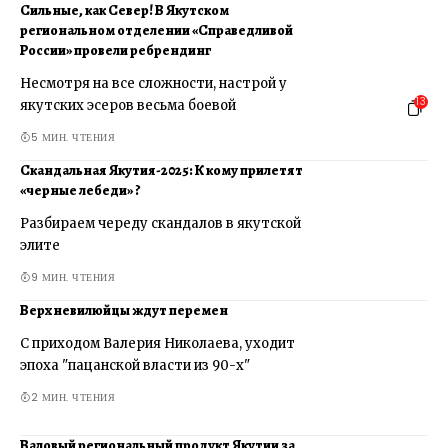
Сильные, как Север! В Якутском
региональном отделении «Справедливой
России» провели ребрендинг
Несмотря на все сложности, настрой у
13
якутских эсеров весьма боевой
5 МИН. ЧТЕНИЯ
Скандальная Якутия-2025: К кому прилетят
«черные лебеди» ?
Разбираем череду скандалов в якутской
элите
9 МИН. ЧТЕНИЯ
Верхневилюйцы ждут перемен
С приходом Валерия Николаева, уходит
эпоха "пацанской власти из 90-х"
2 МИН. ЧТЕНИЯ
Валовый региональный продукт Якутии за