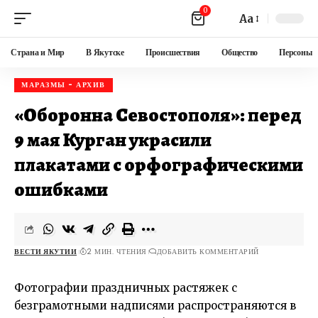
0
Aa
Страна и Мир
В Якутске
Происшествия
Общество
Персоны
МАРАЗМЫ - АРХИВ
«Оборонна Севостополя»: перед
9 мая Курган украсили
плакатами с орфографическими
ошибками
ВЕСТИ ЯКУТИИ
2 МИН. ЧТЕНИЯ
ДОБАВИТЬ КОММЕНТАРИЙ
Фотографии праздничных растяжек с
безграмотными надписями распространяются в