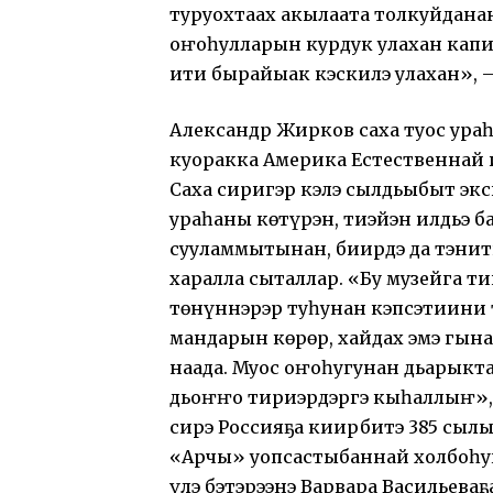
туруохтаах акылаата толкуйдана
оҥоһулларын курдук улахан кап
ити бырайыак кэскилэ улахан», —
Александр Жирков саха туос ура
куоракка Америка Естественнай 
Саха сиригэр кэлэ сылдьыбыт эк
ураһаны көтүрэн, тиэйэн илдьэ б
сууламмытынан, биирдэ да тэнит
харалла сыталлар. «Бу музейга т
төнүннэрэр туһунан кэпсэтиини т
мандарын көрөр, хайдах эмэ гына
наада. Муос оҥоһугунан дьарыкт
дьоҥҥо тириэрдэргэ кыһаллыҥ», —
сирэ Россияҕа киирбитэ 385 cыл
«Арчы» уопсастыбаннай холбоһуг
үлэ бэтэрээнэ Варвара Васильева