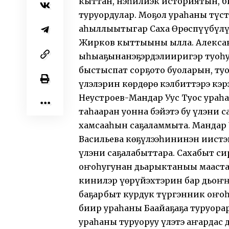
кыттан, нэһилиэк историятын, 
туруордулар. Моҕол ураһаны түс
аһыллыытыгар Саха Өрөспүүбүлүк
Жирков кыттыыны ылла. Алексан
ыһыаҕынанэҕэрдэлииригэр туоһу
быстыспат сорҕото буоларын, ту
үлэлэрин көрдөрө кэлбиттэрэ кэр
Неустроев-Мандар Уус Туос ура
таһааран уонна бэйэтэ бу үлэни с
хамсааһын саҕаламмыта. Мандар 
Васильева көҕүлээһининэн иист
үлэни саҕалабыттара. Сахабыт си
оҥоһугунан дьарыктаныы маастар
кинилэр үөрүйэхтэрин бар дьоҥҥо
баҕарбыт курдук түргэнник оҥоһу
биир ураһаны Баайаҕаҕа туруорар
ураһаны туруоруу үлэтэ аҥардас 