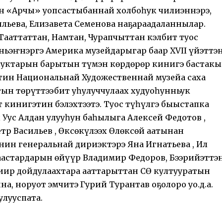
ан «Арчы» уопсастыбаннай холбоһук чилиэннэрэ,
льева, Елизавета Семенова наҕараадаланнылар.
Тааттаттан, Намтан, Чурапчыттан кэлбит туос
ьэҥнэргэ Америка музейдарыгар баар ХVII үйэттэ
оһуктарын барытын түмэн көрдөрөр кинигэ бастакы
тин Национальнай Художественнай музейа саха
ын төрүттээбит уһулуччулаах худуоһунньук
 кинигэтин бэлэхтээтэ. Туос түһүлгэ быыстапка
ус Алдан улууһун баһылыга Алексей Федотов ,
тр Васильев , Өксөкүлээх Өлөксөй аатынан
ин генеральнай дириэктэрэ Яна Игнатьева , Ил
маастардарын өйүүр Владимир Федоров, Бээрийэттэ
биир дойдулаахтара ааттарыттан СӨ култууратын
а, норуот эмчитэ Гурий Турантав оҕолоро уо.д.а.
улууспата.