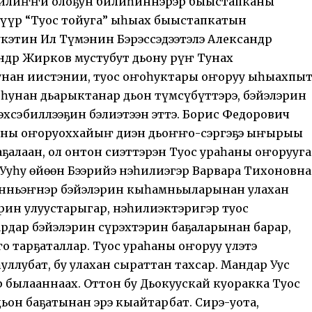
билиҥҥи олоҕун билиһиннэрэр быыстапканы
түүр “Туос тойуга” ыһыах быыстапкатын
этин Ил Түмэнин Бэрэссэдээтэлэ Александр
др Жирков мустубут дьону Үрүҥ Тунах
нан иистэнии, туос оҥоһуктары оҥоруу ыһыахпы
оһунан дьарыктанар дьон түмсүбүттэрэ, бэйэлэрин
эхсэбиллээҕин бэлиэтээн эттэ. Борис Федорович
һаны оҥоруоххайыҥ диэн дьоҥҥо-сэргэҕэ ыҥырыы
аҕалаан, ол онтон сиэттэрэн Туос ураһаны оҥорууга
Ууһу өйөөн Бээрийэ нэһилиэгэр Варвара Тихоновна
энньэҥнэр бэйэлэрин кыһамньыларынан улахан
рин улуустарыгар, нэһилиэктэригэр туос
дар бэйэлэрин сүрэхтэрин баҕаларынан барар,
 тарҕаталлар. Туос ураһаны оҥоруу үлэтэ
ллубат, бу улахан сыраттан тахсар. Мандар Уус
 былааннаах. Оттон бу Дьокуускай куоракка Туос
дьон баҕатынан эрэ кыайтарбат. Сирэ-уота,