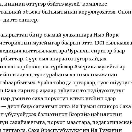
н, инники өттүгэр бэйэтэ музей-комплекс
итальнай объект быһыытынан көрүллүөхтээх. Онон
 диэтэ спикер.
һаларыттан биир саамай улаханнара Нью Йорк
историятын музейыгар баарын эттэ. 1901 сыллаахха
спедиция кыттыылаахтара Чурапчы сиригэр баар
арбыттар. Сүүс сыл анараа өттүгэр хайдах
иллэн көрбөккө, ол түрбэлэр Америка музейыгар
иийэ сылдьан, туос ураһаны ханнык ньыманан
аһаарбытым. Ураһа төһө да эргэрдэр, туос ойуутун
н Саха сиригэр аҕалар туһунан толкуйдуохпутун
анар дьоҥҥо саха норуотун ытык үгэһин эдэр
 диэн баҕа санаатын эттэ. Ил Түмэн спикерэ Саха
ын үбүлүөйдээх бэлиэтинэн Бээрийэ нэһилиэгин
ун салайааччыта, норуот маастара, педагогическа
ҕа туттарда. Саха Өрөспүүбүлүкэтин Ил Түмэнин