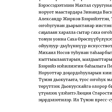
Бэрэссэдээтэлин Махтал суругун
норуот маастардара Зинаида Васи
Александр Жирков Бээрийэттэн, 
оҥоһугунан дьарыктанар иистэнн
саҕалаан харалла сытар саха оҥ
томун уонна Саха Өрөспүүбүлүкэ
ойуулуур-дьүһүннүүр искусствот
Михаил Носов туһунан таһаарбыт
кыттыылаахтарын, ыалдьыттары У
Бээрийэ нэһилиэгин баһылыга Пе
Норуоттар доҕордоһууларын киин
Түмэн дьокутаата, туос оҥоһук 
төрүттээх Дьокуускайга олорор 
үтүөлээх үлэһитэ Люция Старостин
эҕэрдэлээтилэр. Ил Түмэн пресс-с