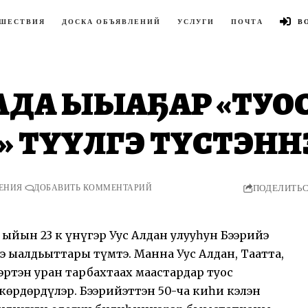
ШЕСТВИЯ
ДОСКА ОБЪЯВЛЕНИЙ
УСЛУГИ
ПОЧТА
В
ДА ЫҺЫАҔАР «ТУО
» ТҮҺҮЛГЭ ТҮСТЭНН
ТЕНИЯ
ДОБАВИТЬ КОММЕНТАРИЙ
ПОДЕЛИТЬ
 ыйын 23 к үнүгэр Уус Алдан улууһун Бээрийэ
э ыалдьыттары түмтэ. Манна Уус Алдан, Таатта,
эртэн уран тарбахтаах маастардар туос
өрдөрдүлэр. Бээрийэттэн 50-ча киһи кэлэн