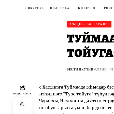
В ЯКУТСКЕ
ПОЛИТИКА
ОБЩЕСТВО
ПРОИС
ОБЩЕСТВО - АРХИВ
ТУЙМАА
ТОЙУГА
ВЕСТИ ЯКУТИИ
3 МИН. Ч
Үс Хатыҥҥа Туймаада ыһыаҕар бэс
нэһилиэгэ “Туос тойуга” түһүлгэҕ
ПОДЕЛИТЬСЯ
Чурапчы, Нам уонна да атын сирд
оҥоһуктарын аҕалан бар дьоҥҥо к