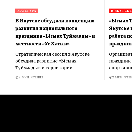
КУЛЬТУРА
В ЯКУТСКЕ
В Якутске обсудили концепцию
«Ысыах Т
развития национального
Якутске 
праздника «Ысыах Туймаады» и
работа п
местности «Ус Хатын»
праздни
Стратегическая сессия в Якутске
Организат
обсудила развитие «Ысыах
праздник 
Туймаады» и территории…
спортивно
2 МИН. ЧТЕНИЯ
2 МИН. ЧТЕ