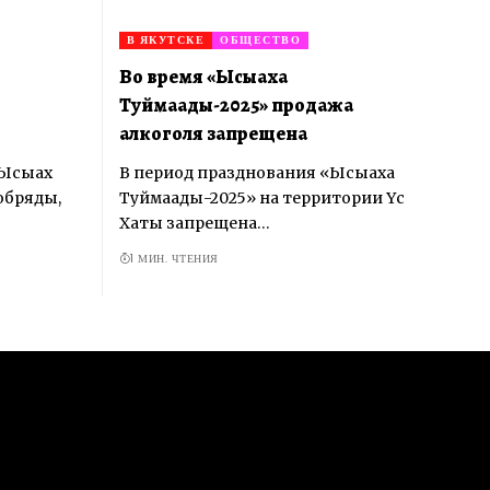
В ЯКУТСКЕ
ОБЩЕСТВО
Во время «Ысыаха
Туймаады-2025» продажа
алкоголя запрещена
«Ысыах
В период празднования «Ысыаха
обряды,
Туймаады-2025» на территории Yс
Хатыҥ запрещена…
1 МИН. ЧТЕНИЯ