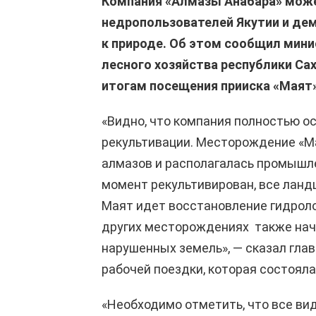
Компания «Алмазы Анабара» може
недропользователей Якутии и де
к природе. Об этом сообщил мини
лесного хозяйства республики Сах
итогам посещения прииска «Маят
«Видно, что компания полностью о
рекультивации. Месторождение «М
алмазов и располагалась промышле
момент рекультивирован, все лан
Маят идет восстановление гидроло
других месторождениях также нач
нарушенных земель», — сказал глав
рабочей поездки, которая состоялас
«Необходимо отметить, что все ви