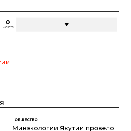
0
Points
тии
Я
ОБЩЕСТВО
Минэкологии Якутии провело