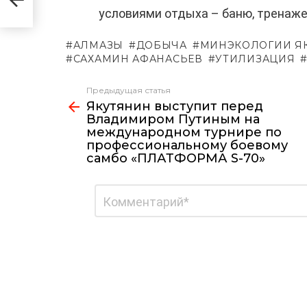
условиями отдыха – баню, тренажер
АЛМАЗЫ
ДОБЫЧА
МИНЭКОЛОГИИ Я
САХАМИН АФАНАСЬЕВ
УТИЛИЗАЦИЯ
Предыдущая статья
Узнать
Якутянин выступит перед
больше
Владимиром Путиным на
международном турнире по
профессиональному боевому
самбо «ПЛАТФОРМА S-70»
Добавить
Комментарий
*
комментарий