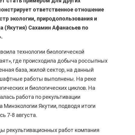
т стать примером для других
монстрирует ответственное отношение
стр экологии, природопользования и
а (Якутия) Сахамин Афанасьев по
».
своила технологии биологической
аят», где происходила добыча россыпных
нная база, жилой сектор, на данный
дшафтные работы выполнены. На реке
гических и биологических циклов. На
алась работа по рекультивации
а Минэкологии Якутии, подводя итоги
ь 7-8 августа.
ды рекультивационных работ компания