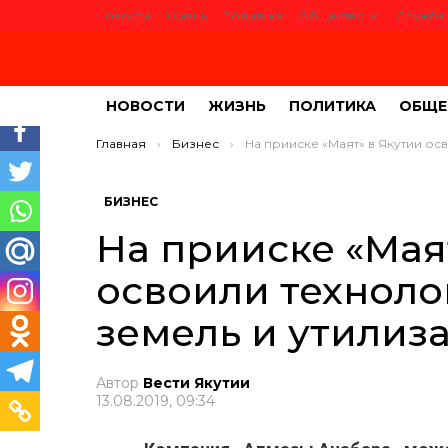
Новости
Жизнь
Политика
Общество
Служба 
НОВОСТИ
ЖИЗНЬ
ПОЛИТИКА
ОБЩЕ
Вы здесь:
Главная
Бизнес
На прииске «Маят» в Якутии освоили технологии рекультивации земель и утилизации отх
БИЗНЕС
На прииске «Мая
освоили техноло
земель и утилиз
Автор
Вести Якутии
13.08.2019, 09:34