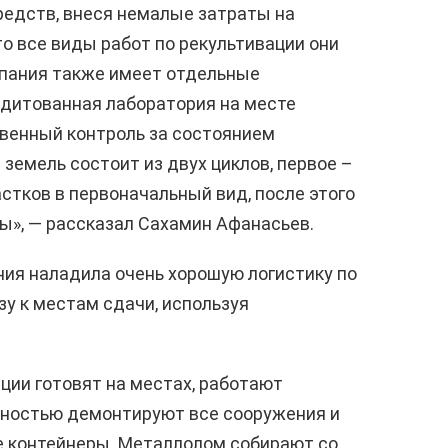
редств, внеся немалые затраты на
о все виды работ по рекультивации они
мпания также имеет отдельные
едитованная лаборатория на месте
венный контроль за состоянием
земель состоит из двух циклов, первое –
стков в первоначальный вид, после этого
вы», — рассказал Сахамин Афанасьев.
ния наладила очень хорошую логистику по
зу к местам сдачи, используя
ции готовят на местах, работают
лностью демонтируют все сооружения и
е контейнеры. Металлолом собирают со