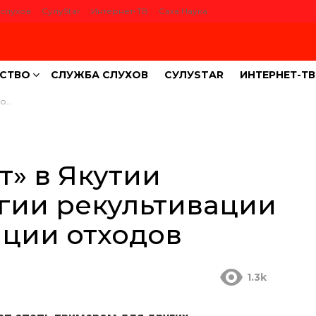
слухов
СулуStar
Интернет-ТВ
Саха Наука
СТВО
СЛУЖБА СЛУХОВ
СУЛУSTAR
ИНТЕРНЕТ-ТВ
одов
т» в Якутии
гии рекультивации
ации отходов
1.3k