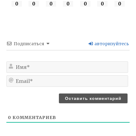
0
0
0
0
0
0
0
Подписаться
авторизуйтесь
Им
Ema
0
КОММЕНТАРИЕВ