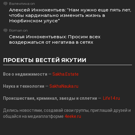
Валентина
on
Алексей Иннокентьев: “Нам нужно еще пять лет,
чтобы кардинально изменить жизнь в
Нюрбинском улусе”
Roman
on
Семья Иннокентьевых: Просим всех
воздержаться от негатива в сетях
ПРОЕКТЫ ВЕСТЕЙ ЯКУТИИ
Все о недвижимости
—
Sakha.Estate
Наука и технологии
—
SakhaNauka.ru
Происшествия, криминал, звезды и сплетни
—
Life14.ru
Делись новостями, создавай свои группы, приглашай друзей и
общайся на медиаплатформе
4eeke.ru