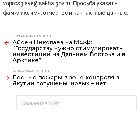
voprosglave@sakha.gov.ru. Просьба указать
фамилию, имя, отчество и контактные данные.
Предыдущая статья
Узнать
Айсен Николаев на МФФ:
больше
“Государству нужно стимулировать
инвестиции на Дальнем Востока и в
Арктике”
Следующая статья
Лесные пожары в зоне контроля в
Якутии потушены, новых – нет
Добавить
Комментарий
*
комментарий