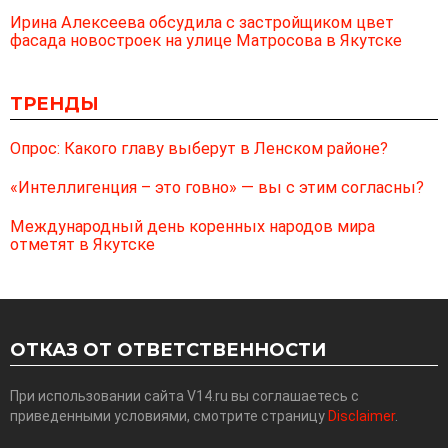
Ирина Алексеева обсудила с застройщиком цвет
фасада новостроек на улице Матросова в Якутске
ТРЕНДЫ
Опрос: Какого главу выберут в Ленском районе?
«Интеллигенция – это говно» — вы с этим согласны?
Международный день коренных народов мира
отметят в Якутске
ОТКАЗ ОТ ОТВЕТСТВЕННОСТИ
При использовании сайта V14.ru вы соглашаетесь с
приведенными условиями, смотрите страницу
Disclaimer
.