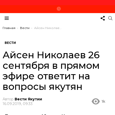
СЛЕД
П
ЗА
Меню
НАМ
Вы здесь:
Главная
Вести
Айсен Николаев 26 сентября в прямом эфире ответит на вопросы якутян
ВЕСТИ
Айсен Николаев 26
сентября в прямом
эфире ответит на
вопросы якутян
Автор
Вести Якутии
1k
16.09.2019, 09:33