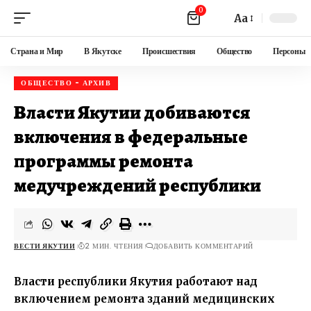
0
Aa
Страна и Мир
В Якутске
Происшествия
Общество
Персоны
ОБЩЕСТВО - АРХИВ
Власти Якутии добиваются
включения в федеральные
программы ремонта
медучреждений республики
ВЕСТИ ЯКУТИИ
2 МИН. ЧТЕНИЯ
ДОБАВИТЬ КОММЕНТАРИЙ
Власти республики Якутия работают над
включением ремонта зданий медицинских