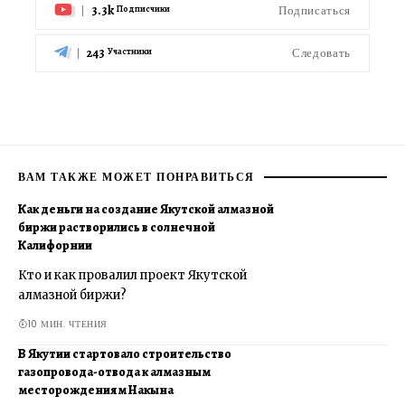
3.3k
Подписаться
Подписчики
243
Следовать
Участники
ВАМ ТАКЖЕ МОЖЕТ ПОНРАВИТЬСЯ
Как деньги на создание Якутской алмазной
биржи растворились в солнечной
Калифорнии
Кто и как провалил проект Якутской
алмазной биржи?
10 МИН. ЧТЕНИЯ
В Якутии стартовало строительство
газопровода-отвода к алмазным
месторождениям Накына