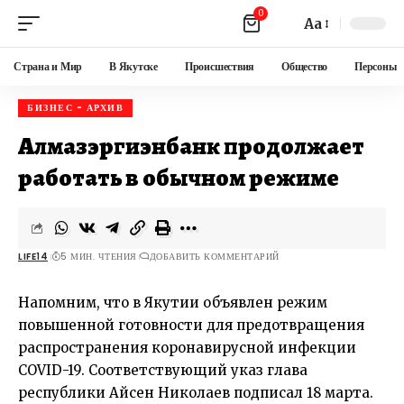
0
Aa
Страна и Мир
В Якутске
Происшествия
Общество
Персоны
БИЗНЕС - АРХИВ
Алмазэргиэнбанк продолжает
работать в обычном режиме
LIFE14
5 МИН. ЧТЕНИЯ
ДОБАВИТЬ КОММЕНТАРИЙ
Напомним, что в Якутии объявлен режим
повышенной готовности для предотвращения
распространения коронавирусной инфекции
COVID-19. Соответствующий указ глава
республики
Айсен Николаев
подписал 18 марта.