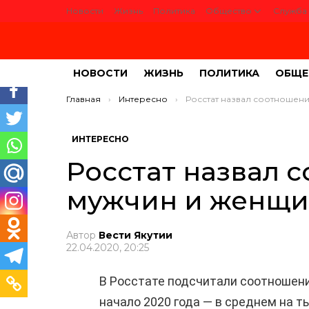
Новости
Жизнь
Политика
Общество
Служба 
НОВОСТИ
ЖИЗНЬ
ПОЛИТИКА
ОБЩЕ
Вы здесь:
Главная
Интересно
Росстат назвал соотношение числа мужчин и женщи
ИНТЕРЕСНО
Росстат назвал 
мужчин и женщи
Автор
Вести Якутии
22.04.2020, 20:25
В Росстате подсчитали соотношени
начало 2020 года — в среднем на 