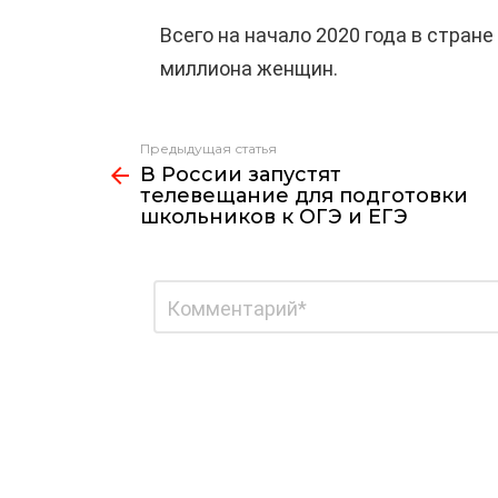
Всего на начало 2020 года в стране
миллиона женщин.
Предыдущая статья
Узнать
В России запустят
больше
телевещание для подготовки
школьников к ОГЭ и ЕГЭ
Добавить
Комментарий
*
комментарий