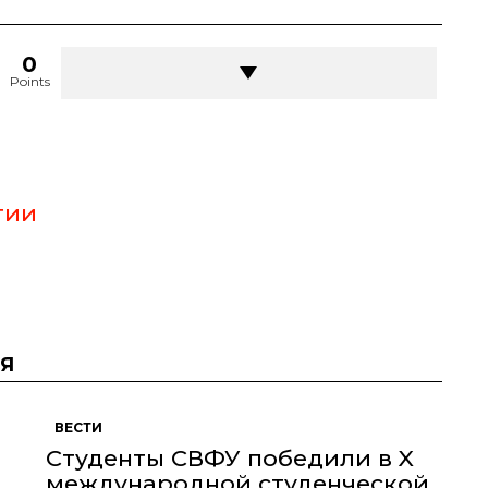
0
Points
тии
Я
ВЕСТИ
Студенты СВФУ победили в X
международной студенческой