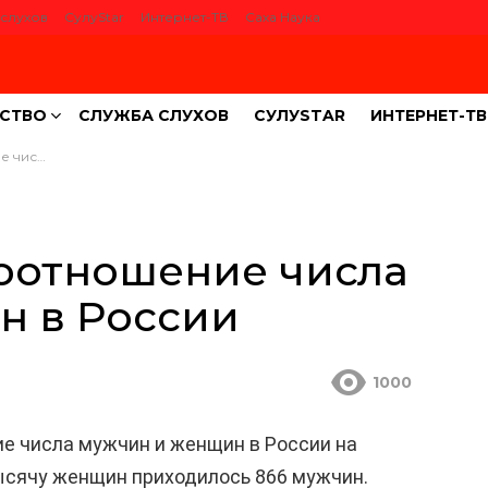
слухов
СулуStar
Интернет-ТВ
Саха Наука
СТВО
СЛУЖБА СЛУХОВ
СУЛУSTAR
ИНТЕРНЕТ-ТВ
н в России
соотношение числа
н в России
1000
е числа мужчин и женщин в России на
тысячу женщин приходилось 866 мужчин.