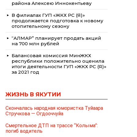
района Алексею Иннокентьеву
В филиалах ГУП «ЖКХ РС (Я)»
продолжается подготовка к новому
отопительному сезону
“АЛМАР” планирует продать акций
на 700 млн рублей
Балансовая комиссия МинЖКХ
республики положительно оценила
итоги деятельности ГУП «ЖКХ РС (Я)»
за 2021 год
ЖИЗНЬ В ЯКУТИИ
Скончалась народная юмористка Туйаара
Стручкова — Огдооччуйа
Смертельное ДТП на трассе “Колыма”:
погиб водитель