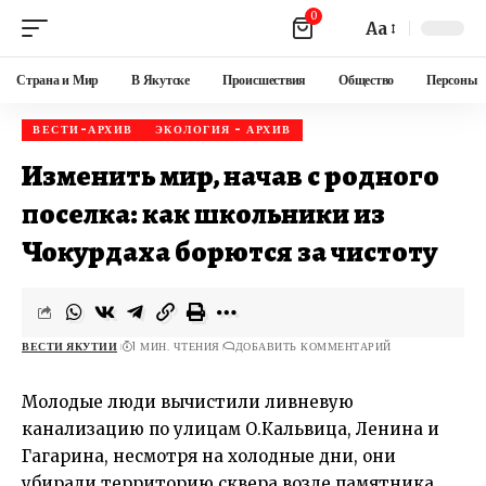
0
Aa
Страна и Мир
В Якутске
Происшествия
Общество
Персоны
ВЕСТИ-АРХИВ
ЭКОЛОГИЯ - АРХИВ
Изменить мир, начав с родного
поселка: как школьники из
Чокурдаха борются за чистоту
ВЕСТИ ЯКУТИИ
1 МИН. ЧТЕНИЯ
ДОБАВИТЬ КОММЕНТАРИЙ
Молодые люди вычистили ливневую
канализацию по улицам О.Кальвица, Ленина и
Гагарина, несмотря на холодные дни, они
убирали территорию сквера возле памятника