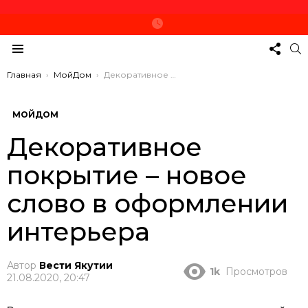
СЛЕД
П
ЗА
Меню
НАМ
Вы здесь:
Главная
МойДом
Декоративное покрытие – новое слово в оформлении интерьера
МОЙДОМ
Декоративное
покрытие – новое
слово в оформлении
интерьера
Автор
Вести Якутии
1k
Просмотров
21.08.2020, 20:47