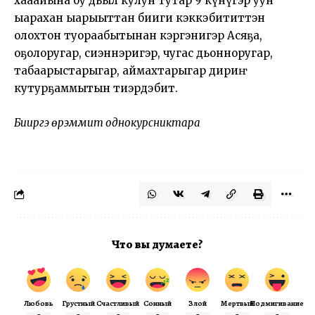
хаһаайына бу дьыл кулун тутар 9 күнүгэр уһун
ыарахан ыарыыттан биһиги кэккэбититтэн
олохтон туораабытынан кэргэнигэр Асяҕа,
оҕолоругар, сиэннэригэр, чугас дьонноругар,
табаарыстарыгар, аймахтарыгар дириҥ
кутурҕаммытын тиэрдэбит.
Бииргэ үөрэммит однокурсниктара
Что вы думаете?
Любовь
Грустный
Счастливый
Сонный
Злой
Мертвый
Подмигивание