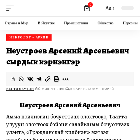
0
Aa
Страна и Мир
В Якутске
Происшествия
Общество
Персоны
НЕКРОЛОГ - АРХИВ
Неустроев Арсений Арсеньевич
сырдык кэриэһигэр
ВЕСТИ ЯКУТИИ
0 МИН. ЧТЕНИЯ
ДОБАВИТЬ КОММЕНТАРИЙ
Неустроев Арсений Арсеньевич
Амма нэһилиэгин бочуоттаах олохтооҕо, Таатта
улууһун олохтоох бэйэни салайыныы бочуоттаах
үлэһитэ, «Гражданскай килбиэн» мэтээл