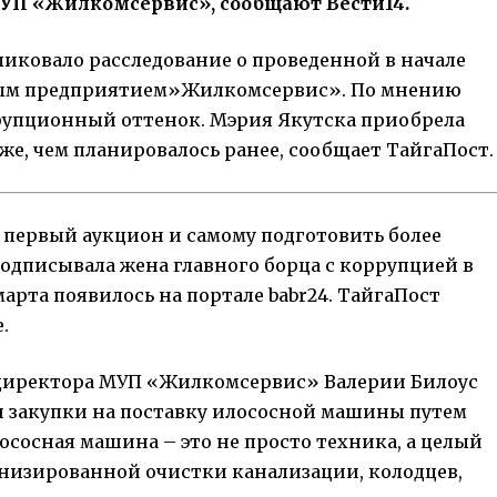
МУП «Жилкомсервис», сообщают Вести14.
ликовало расследование
о проведенной в начале
ьным предприятием»Жилкомсервис». По мнению
рупционный оттенок. Мэрия Якутска приобрела
е, чем планировалось ранее, сообщает ТайгаПост.
первый аукцион и самому подготовить более
подписывала жена главного борца с коррупцией в
марта появилось на портале babr24. ТайгаПост
.
ью директора МУП «Жилкомсервис» Валерии Билоус
и закупки на поставку илососной машины путем
лососная машина – это не просто техника, а целый
низированной очистки канализации, колодцев,