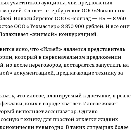
ных участников аукциона, чьи предложения
ы мэрией. Санкт-Петербургское ООО «Эволюшн»
рублей, Новосибирское ООО «Неоград — Н» — 8 960
ское ООО «Техмастер» 8 850 900 рублей. И все они
. Попахивает «мнимой» конкуренцией.
ится ясно, что «Ильей» является представитель
рин, который в первоначальном предложении
ей, но после переговоров, постарается запустить на
ной» документацией, предлагающие технику за
вать, что илосос, планируемый к доставке, в реале
фекалки, коих в городе хватает. Илосос может
оторый выполняет ассенизатор. Однако
ососную технику для простой откачки жидких
экономически невыгодно. В таких ситуациях более