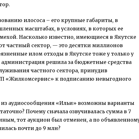
тор.
зованию илососа – его крупные габариты, в
ленных масштабах, в условиях, в которых ее
мехой. Насколько известно, имеющиеся в Якутске
ют частный сектор, — это десятки миллионов
рязненные илом отходы в Якутске тоже у только у
я администрация решила за бюджетные средства
луживания частного сектора, принудив
УП «Жилкомсервис» к подписанию невыгодного
(а из аудиосообщения «Ильи» возможны варианты
таточно? Почему сначала озвучивалась сумма в 7
киным, тот аукцион был отменен, а по объявленном
илась почти до 9 млн?