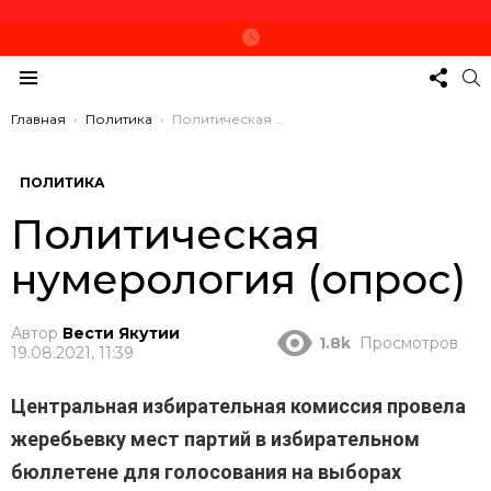
СЛЕД
П
ЗА
Меню
НАМ
Вы здесь:
Главная
Политика
Политическая нумерология (опрос)
ПОЛИТИКА
Политическая
нумерология (опрос)
Автор
Вести Якутии
1.8k
Просмотров
19.08.2021, 11:39
Центральная избирательная комиссия провела
жеребьевку мест партий в избирательном
бюллетене для голосования на выборах