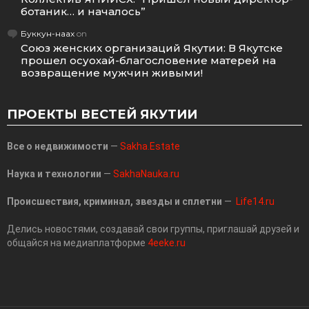
ботаник… и началось”
Буккун-наах
on
Союз женских организаций Якутии: В Якутске
прошел осуохай-благословение матерей на
возвращение мужчин живыми!
ПРОЕКТЫ ВЕСТЕЙ ЯКУТИИ
Все о недвижимости
—
Sakha.Estate
Наука и технологии
—
SakhaNauka.ru
Происшествия, криминал, звезды и сплетни
—
Life14.ru
Делись новостями, создавай свои группы, приглашай друзей и
общайся на медиаплатформе
4eeke.ru