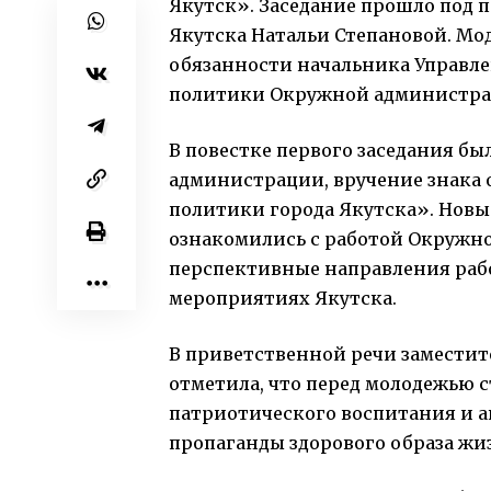
Якутск». Заседание прошло под п
Якутска Натальи Степановой. М
обязанности начальника Управл
политики Окружной администрац
В повестке первого заседания б
администрации, вручение знака 
политики города Якутска». Нов
ознакомились с работой Окружн
перспективные направления рабо
мероприятиях Якутска.
В приветственной речи заместите
отметила, что перед молодежью
патриотического воспитания и 
пропаганды здорового образа жи