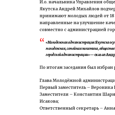
И.о. начальника Управления общ
Якутска Андрей Михайлов подче
принимают молодых людей от 18 
направленные на улучшение каче
совместно с администрацией гор
«Молодежная администрация Якутска осу
молодежная, семейная политика, обществен
городской администрации»
— сказал Анд
По итогам заседания был избран
Глава Молодёжной администраци
Первый заместитель – Вероника 
Заместители – Константин Шарин,
Исакова;
Ответственный секретарь – Анна