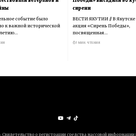
йны
сирени
ельное событие было
ВЕСТИ ЯКУТИИ // В Якутске
о к важной исторической
акция «Сирень Победы»,
-летию…
посвященная…
НИЯ
1 МИН. ЧТЕНИЯ
+. Свидетельство о регистрации средства массовой информации 