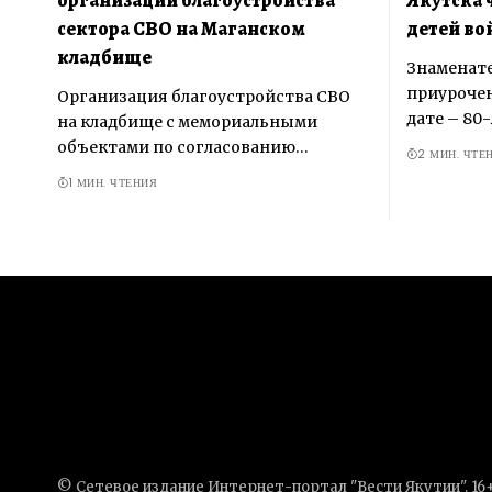
сектора СВО на Маганском
детей во
кладбище
Знаменат
приурочен
Организация благоустройства СВО
дате – 80
на кладбище с мемориальными
объектами по согласованию…
2 МИН. ЧТЕ
1 МИН. ЧТЕНИЯ
© Сетевое издание Интернет-портал "Вести Якутии". 16