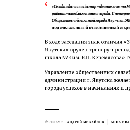
«Сегодня дан новый старт деятельности М
работать во благо нашего города. С нетер
Общественной палатой города Якутска. Жела
поделилась новый ответственный секре
В ходе заседания знак отличия «
Якутска» вручен тренеру-препо
школа №3 им. В.П. Керемясова» 
Управление общественных связе
администрации г. Якутска жела
города успехов в начинаниях и 
С ТЭГАМИ:
АНДРЕЙ МИХАЙЛОВ
АННА ИВ