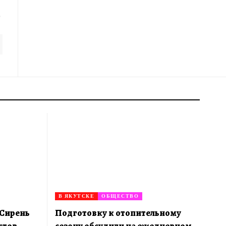
В ЯКУТСКЕ
ОБЩЕСТВО
«Сирень
Подготовку к отопительному
стов
сезону обсудили на ежедневном