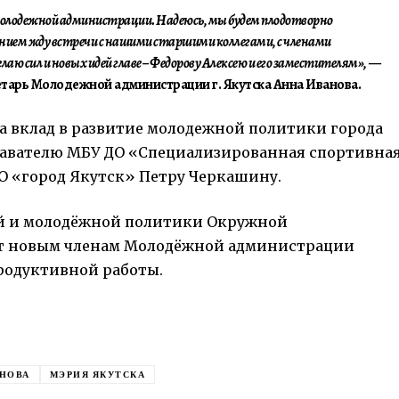
олодежной администрации. Надеюсь, мы будем плодотворно
пением жду встречи с нашими старшими коллегами, с членами
ю сил и новых идей главе – Федорову Алексею и его заместителям»,
—
тарь Молодежной администрации г. Якутска Анна Иванова.
За вклад в развитие молодежной политики города
давателю МБУ ДО «Специализированная спортивна
ГО «город Якутск» Петру Черкашину.
й и молодёжной политики Окружной
ет новым членам Молодёжной администрации
продуктивной работы.
АНОВА
МЭРИЯ ЯКУТСКА