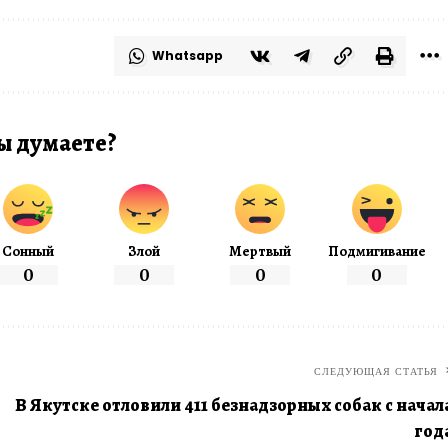
Whatsapp
ы думаете?
Сонный
Злой
Мертвый
Подмигивание
0
0
0
0
СЛЕДУЮЩАЯ СТАТЬЯ
В Якутске отловили 411 безнадзорных собак с начал
год