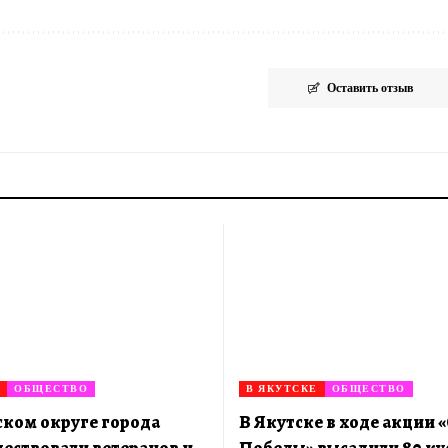
Оставить отзыв
ОБЩЕСТВО
В ЯКУТСКЕ
ОБЩЕСТВО
ском округе города
В Якутске в ходе акции 
чествовали ветеранов и
Победы» высадили 80 ку