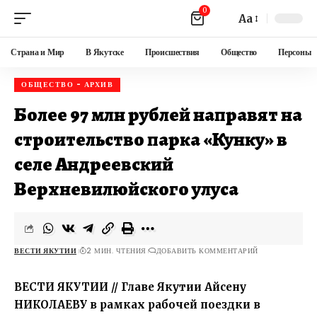
0
Aa
Страна и Мир
В Якутске
Происшествия
Общество
Персоны
ОБЩЕСТВО - АРХИВ
Более 97 млн рублей направят на
строительство парка «Кунку» в
селе Андреевский
Верхневилюйского улуса
ВЕСТИ ЯКУТИИ
2 МИН. ЧТЕНИЯ
ДОБАВИТЬ КОММЕНТАРИЙ
ВЕСТИ ЯКУТИИ // Главе Якутии Айсену
НИКОЛАЕВУ в рамках рабочей поездки в