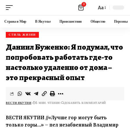
0
Aa
Страна и Мир
В Якутске
Происшествия
Общество
Персоны
СТИЛЬ ЖИЗНИ
Даниил Буженко: Я подумал, что
попробовать работать где-то
настолько удаленно от дома –
это прекрасный опыт
ВЕСТИ ЯКУТИИ
5 МИН. ЧТЕНИЯ
ДОБАВИТЬ КОММЕНТАРИЙ
ВЕСТИ ЯКУТИИ //«Лучше гор могут быть
только горы…» – пел незабвенный Владимир