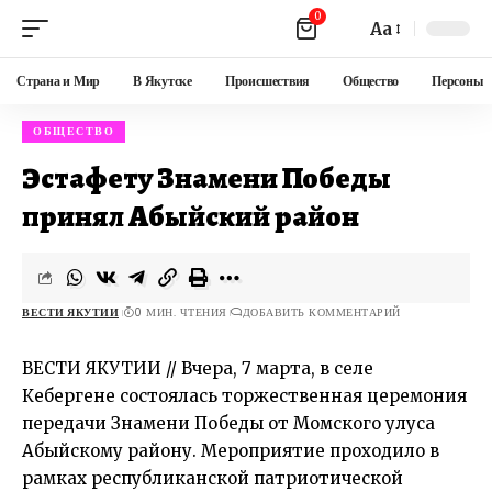
0
Aa
Страна и Мир
В Якутске
Происшествия
Общество
Персоны
ОБЩЕСТВО
Эстафету Знамени Победы
принял Абыйский район
ВЕСТИ ЯКУТИИ
0 МИН. ЧТЕНИЯ
ДОБАВИТЬ КОММЕНТАРИЙ
ВЕСТИ ЯКУТИИ // Вчера, 7 марта, в селе
Кебергене состоялась торжественная церемония
передачи Знамени Победы от Момского улуса
Абыйскому району. Мероприятие проходило в
рамках республиканской патриотической