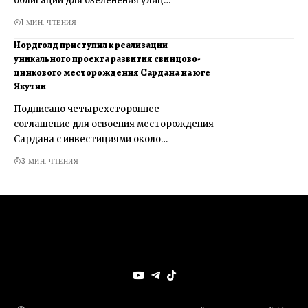
облигации для озеленения улиц…
1 МИН. ЧТЕНИЯ
Нордголд приступил к реализации
уникального проекта развития свинцово-
цинкового месторождения Сардана на юге
Якутии
Подписано четырехстороннее
соглашение для освоения месторождения
Сардана с инвестициями около…
3 МИН. ЧТЕНИЯ