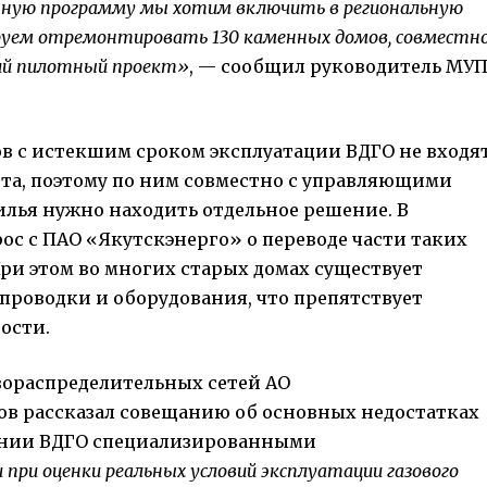
нную программу мы хотим включить в региональную
ируем отремонтировать 130 каменных домов, совместн
ий пилотный проект»
, — сообщил руководитель МУ
ов с истекшим сроком эксплуатации ВДГО не входя
та, поэтому по ним совместно с управляющими
лья нужно находить отдельное решение. В
ос с ПАО «Якутскэнерго» о переводе части таких
При этом во многих старых домах существует
роводки и оборудования, что препятствует
ости.
зораспределительных сетей АО
в рассказал совещанию об основных недостатках
ании ВДГО специализированными
при оценки реальных условий эксплуатации газового