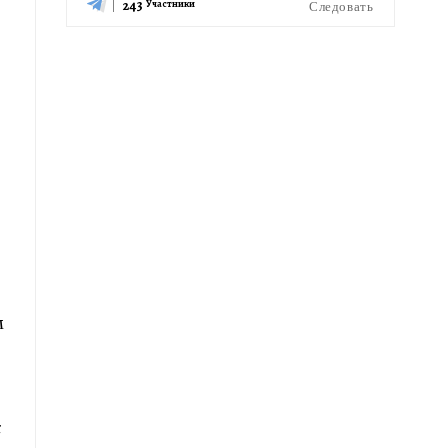
243
Следовать
Участники
м
с