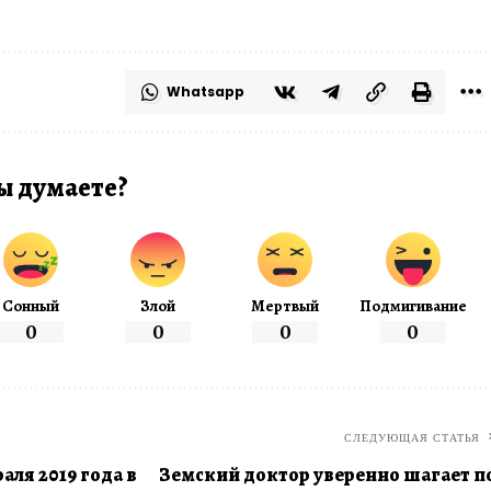
Whatsapp
ы думаете?
Сонный
Злой
Мертвый
Подмигивание
0
0
0
0
СЛЕДУЮЩАЯ СТАТЬЯ
ля 2019 года в
Земский доктор уверенно шагает п