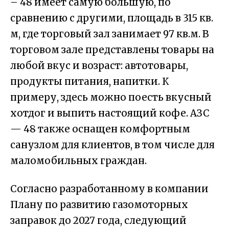
– 48 имеет
с
амую большую
, по
сравнению с другими,
площадь
в
315
кв.
м,
где торговый зал занимает
97 кв.м.
В
торговом зале
представлены товары на
любой вкус и возраст
:
автотовары
,
продукты питания, напитки.
К
примеру, здесь можно поесть вкусный
хотдог
и выпить настоящий кофе.
АЗС
— 48 также оснащен комфортным
санузлом для клиентов, в том
числе
для
маломобильных
граждан.
Согласно разработанному в компании
Плану п
о развитию газомоторных
заправок
до 2027 года, следующий