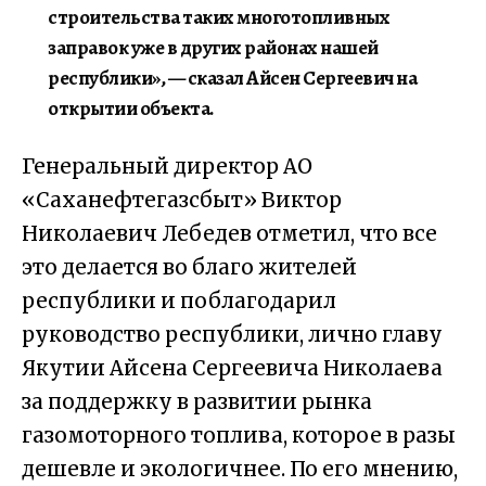
строительства таких многотопливных
заправок уже в других районах нашей
республики», — сказал
Айсен
Сергеевич
на
открытии объекта.
Генеральный директор АО
«
Саханефтегазсбыт
» Виктор
Николаевич Лебедев отметил, что в
се
это
делается во благо жителей
республики
и поблагодарил
руководство
республики, лично
главу
Якутии
А
йсена
Сергеевича Николаева
за поддержку в развитии рынка
газомоторного топлива
, которое
в разы
дешевле и
экологичнее
.
По его мнению,