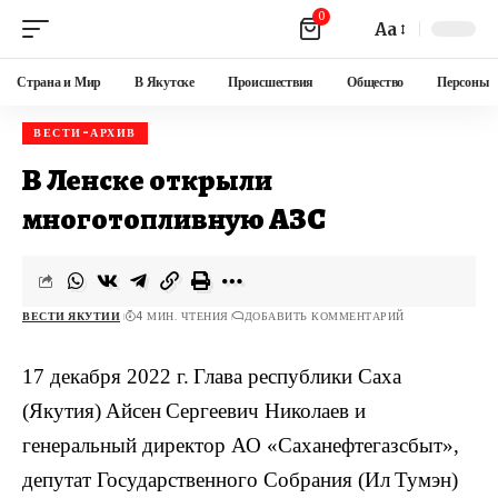
0
Aa
Страна и Мир
В Якутске
Происшествия
Общество
Персоны
ВЕСТИ-АРХИВ
В Ленске открыли
многотопливную АЗС
ВЕСТИ ЯКУТИИ
4 МИН. ЧТЕНИЯ
ДОБАВИТЬ КОММЕНТАРИЙ
17 декабря 2022 г.
Глава республики Саха
(Якутия)
Айсен
Сергеевич Николаев и
генеральный директор АО «
Саханефтегазсбыт
»,
депутат Государственного Собрания (Ил
Тумэн
)