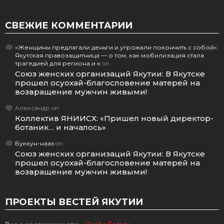
СВЕЖИЕ КОММЕНТАРИИ
«Женщины предлагали деньги и угрожали покончить с собой».
Якутская правозащитница — о том, как мобилизация стала
трагедией для региона и к
on
Союз женских организаций Якутии: В Якутске
прошел осуохай-благословение матерей на
возвращение мужчин живыми!
Александр
on
Коллектив ЯНИИСХ: «Пришел новый директор-
ботаник… и началось»
Буккун-наах
on
Союз женских организаций Якутии: В Якутске
прошел осуохай-благословение матерей на
возвращение мужчин живыми!
ПРОЕКТЫ ВЕСТЕЙ ЯКУТИИ