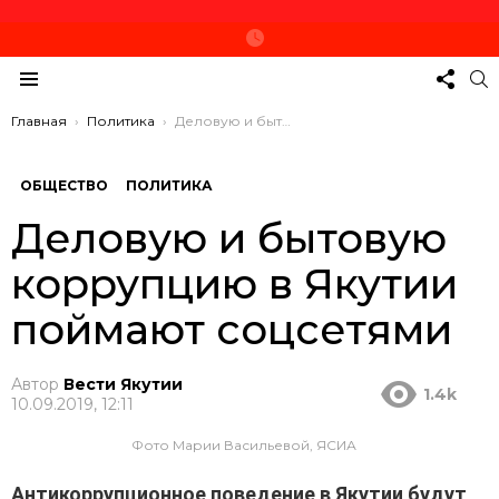
СЛЕД
П
ЗА
Меню
НАМ
Вы здесь:
Главная
Политика
Деловую и бытовую коррупцию в Якутии поймают соцсетями
ОБЩЕСТВО
ПОЛИТИКА
Деловую и бытовую
коррупцию в Якутии
поймают соцсетями
Автор
Вести Якутии
1.4k
10.09.2019, 12:11
Фото Марии Васильевой, ЯСИА
Антикоррупционное поведение в Якутии будут