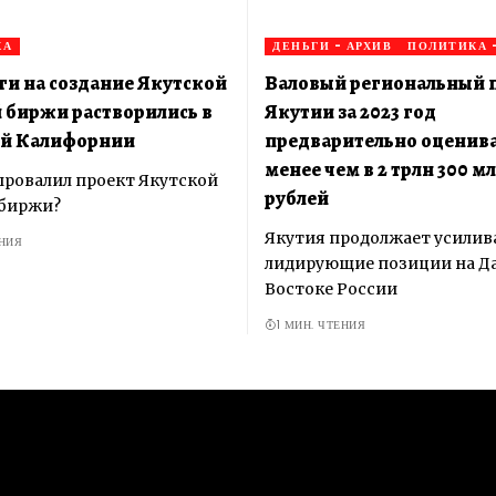
КА
ДЕНЬГИ - АРХИВ
ПОЛИТИКА -
ги на создание Якутской
Валовый региональный 
 биржи растворились в
Якутии за 2023 год
ой Калифорнии
предварительно оценива
менее чем в 2 трлн 300 м
 провалил проект Якутской
рублей
 биржи?
Якутия продолжает усилив
ЕНИЯ
лидирующие позиции на Д
Востоке России
1 МИН. ЧТЕНИЯ