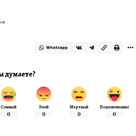
ОИ
Whatsapp
ы думаете?
Сонный
Злой
Мертвый
Подмигивание
0
0
0
0