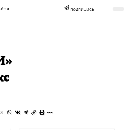
ОЙТИ
ПОДПИШИСЬ
И»
кс
СЯ