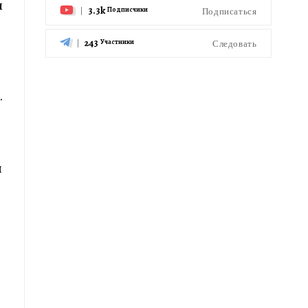
ы
3.3k
Подписаться
Подписчики
243
Следовать
Участники
.
и