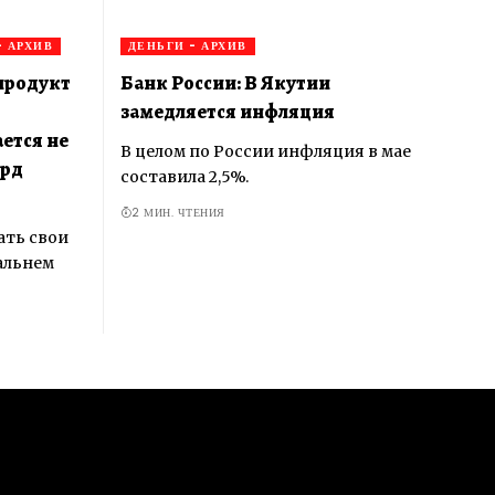
 АРХИВ
ДЕНЬГИ - АРХИВ
продукт
Банк России: В Якутии
замедляется инфляция
ется не
В целом по России инфляция в мае
лрд
составила 2,5%.
2 МИН. ЧТЕНИЯ
ать свои
альнем