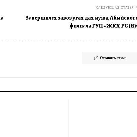
СЛЕДУЮЩАЯ СТАТЬЯ
ла
Завершился завоз угля для нужд Абыйског
филиала ГУП «ЖКХ РС (Я)
Оставить отзыв