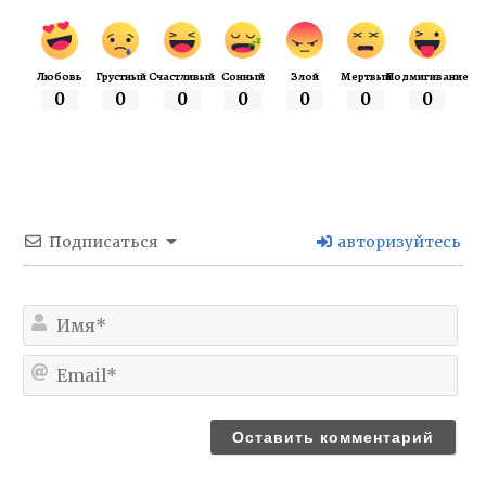
Любовь
Грустный
Счастливый
Сонный
Злой
Мертвый
Подмигивание
0
0
0
0
0
0
0
Подписаться
авторизуйтесь
Им
Ema