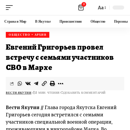
0
Aa
Страна и Мир
В Якутске
Происшествия
Общество
Персоны
ОБЩЕСТВО - АРХИВ
Евгений Григорьев провел
встречу с семьями участников
СВО в Мархе
ВЕСТИ ЯКУТИИ
3 МИН. ЧТЕНИЯ
ДОБАВИТЬ КОММЕНТАРИЙ
Вести Якутии //
Глава города Якутска
Евгений
Григорьев
сегодня встретился с семьями
участников специальной военной операции,
проживающими в микрорайоне Марха. Во